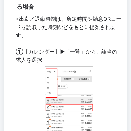
る場合
※出勤／退勤時刻は、所定時間や勤怠QRコー
ドを読取った時刻などをもとに提案されま
す。
①【カレンダー】▶「一覧」から、該当の
求人を選択