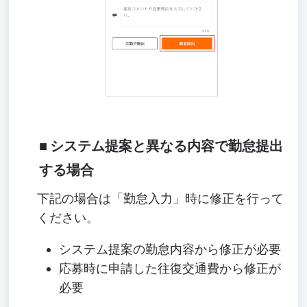
システム提案と異なる内容で勤怠提出
する場合
下記の場合は「勤怠入力」時に修正を行って
ください。
システム提案の勤怠内容から修正が必要
応募時に申請した往復交通費から修正が
必要