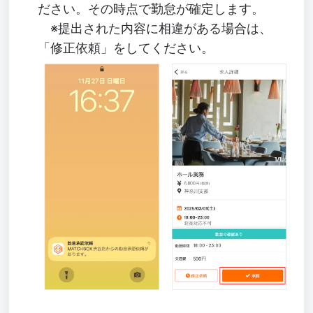
ださい。その時点で勤怠が確定します。
※提出された内容に相違がある場合は、
「修正依頼」をしてください。