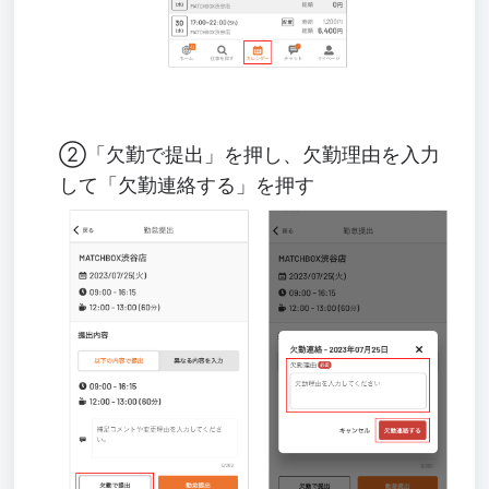
②「欠勤で提出」を押し、欠勤理由を入力
して「欠勤連絡する」を押す