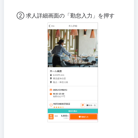
② 求人詳細画面の「勤怠入力」を押す