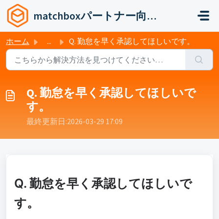
メインコンテンツに移動
matchboxパートナー向けヘルプ
ホーム
...
Q. 勤怠を早く承認してほしいです。
Q. 勤怠を早く承認してほしいで
す。
最終更新日:2026-03-29 17:09:26 +0900
Q. 勤怠を早く承認してほしいで
す。