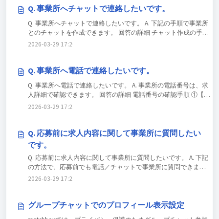
へチャットしたい場合 ⇒ Q. 応募前に求人内容に関して事業所
Q. 事業所へチャットで連絡したいです。
に質問したいです。 もくじ チャット機能とは チャットの種類
Q. 事業所へチャットで連絡したいです。 A. 下記の手順で事業所
チャットの通知 メッセージの編集／削除とファイルの送信 チャ
とのチャットを作成できます。 回答の詳細 チャット作成の手順
ット機能とは matchbox上で、法人／事業所と直接メッセージの
①【チャット】▶「新しいチャットを作成」を押す ②「法人」
2026-03-29 17:20:44 +0900
やりとりができる機能です。 また、下記のような、あなたと繋
と「事業所」を選択し、「作成」を押す ※応募歴のある法人
がりのある法人からチャットでメッセージが届く場合もありま
／事業所のみ選択できます。 ③ メッセージを入力し、送信ボタ
す。 自社メンバー登録をしている法人 応募／勤務したことのあ
ンを押す 【参考】送信したメッセージの編集／削除 メッセー
Q. 事業所へ電話で連絡したいです。
る法人 ※「自社メンバー」の詳細については、「自社メンバー
ジを送信後、15分以内であれば編集／削除ができます。 トップ
登録とは」をご確認ください。 チャットの種類 下記の2種類が
Q. 事業所へ電話で連絡したいです。 A. 事業所の電話番号は、求
に戻る 関連ページ チャット Q. 事業所へ電話で連絡したいで
あります。 個別チャット パートナー（あなた）と法人の1対1の
人詳細で確認できます。 回答の詳細 電話番号の確認手順 ①【カ
す。 Q. 応募前に求人内容に関して事業所に質問したいです。 解
チャットです。 ※法人側は複数人の担当者が参加している場合
レンダー】や【仕事を探す】から該当の求人を選択 ②求人詳細
2026-03-29 17:21:00 +0900
決しない場合はこちらにお問い合わせください。
があります。 グループチャット 業務連絡などのために、法人側
の「仕事内容／当日の連絡先」または「勤務地情報／事業所」
によって作成される場合があります。 あなた以外にも、他の複
で電話番号を確認 トップに戻る 関連ページ Q. 事業所へチャッ
数のパートナーが同じチャットに参加します。 ※あなたの名前
トで連絡したいです。 解決しない場合はこちらにお問い合わせ
Q. 応募前に求人内容に関して事業所に質問したい
とプロフィール写真は、グループ内の他のパートナーには表示
ください。
です。
されません。表示設定を変更したい場合は「グループチャット
でのプロフィール表示設定」をご確認ください。 チャットの通
Q. 応募前に求人内容に関して事業所に質問したいです。 A. 下記
知 メッセージが届くと、アプリのプッシュで即時通知されま
の方法で、応募前でも電話／チャットで事業所に質問できま
す。 ※通知を押すと、対象のチャット画面に直接移動します。
す。 回答の詳細 電話の場合 「事業所へ電話で連絡したいで
2026-03-29 17:21:18 +0900
※通知設定の確認や変更については、「アプリ／メールの通知
す。」を参照ください。 チャットの場合 求人詳細の「チャッ
設定」をご確認ください。 メッセージの編集／削除とファイル
ト」ボタンからチャットを作成できます。 【参考】送信したメ
の送信 メッセージの編集／削除 送信後、15分以内であればメッ
ッセージの編集／削除 メッセージを送信後、15分以内であれ
グループチャットでのプロフィール表示設定
セージの編集や削除が可能です。 ファイルの送信 ファイル（画
ば編集／削除ができます。 トップに戻る 関連ページ チャット