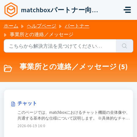
メインコンテンツに移動
matchboxパートナー向けヘルプ
ホーム
ヘルプページ
パートナー
事業所との連絡／メッセージ
事業所との連絡／メッセージ (5)
チャット
このページでは、matchboxにおけるチャット機能の全体像や、
共通する基本的な仕様について説明します。 ※具体的なチャッ
トの送信手順については、状況にあわせて以下をご確認くださ
2026-06-19 16:07:47 +0900
い。 応募／採用歴がある事業所へチャットしたい場合 ⇒ Q. 事
業所へチャットで連絡したいです。 応募したことがない事業所