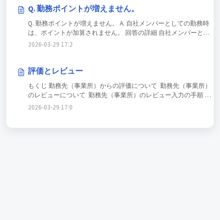
にはポイントが増減しません。 ※新規会員登録時は10ポイント
Q. 勤務ポイントが増えません。
保有しています。 【ポイント増加】 1勤務につき、1ポイント
Q. 勤務ポイントが増えません。 A. 自社メンバーとしての勤務時
増加します。 【ポイント減少】 採用後、欠勤するとポイント
は、ポイントが加算されません。 回答の詳細 自社メンバーとし
が減少します。matchboxシステム上で欠勤連絡をしたタイミン
ての勤務／欠勤時は、勤務ポイントが増減しません。 勤務先の
2026-03-29 17:20:03 +0900
グによりポイント数が異なります。 ※欠勤処理は必ず勤務開
法人で自社メンバー登録をしていないかご確認ください。 【参
始前に、求人詳細の「欠勤連絡」から行ってください。電話や
考】自社メンバー登録法人の確認 「マイページ」の「プロフ
チャットなどで事前に連絡しても、システム上で欠勤連絡をし
ィール」で、「職歴・学歴」タブを押すと確認できます。 トッ
評価とレビュー
ていない場合は「無断欠勤」となります。 詳細は利用規約をご
プに戻る 関連ページ 勤務ポイントとは 解決しない場合はこちら
確認ください。 matchboxユーザー利用規約 一般パートナー：第
もくじ 勤務先（事業所）からの評価について 勤務先（事業所）
にお問い合わせください。
17条 ローソンパートナー：第16条（ローソンで勤務する場合）
のレビューについて 勤務先（事業所）のレビュー入力の手順
勤務ポイントに応じた利用制限とは 保有する勤務ポイントに応
勤務先（事業所）からの評価について 勤務後、事業所から下記
2026-03-29 17:07:54 +0900
じてサービスの利用が制限されます。 【0ポイント】7日間新規
の項目で評価を受ける場合があります。 勤務姿勢／言葉遣い 身
応募停止 欠勤連絡をして0ポイントになった時点から、7日間
だしなみ／清潔感 業務スピード／正確性 評価が5件以上集まる
応募ができません。 7日間経過後、3ポイント増加します。
と、プロフィールの★が点灯します。 ※応募先にも開示されま
※応募中の採否の決まっていない求人は、自動で取下げられま
す。 ※5件に満たない場合はグレーで表示されます。 ※10件目以
す（自社メンバーとしての応募は取下げられません）。 ※勤
降は直近の平均値が表示されます。 勤務先（事業所）のレビュ
務制限前に、すでに採用されていた求人は予定通り勤務してく
ーについて 勤務した事業所のレビューを入力することができま
ださい。 【1～5ポイント／応募停止終了後】勤務制限 採用済
す。 入力した★の数やレビューコメントは求人詳細画面に表示
みの求人がない場合は複数の求人に応募できますが、1つ採用さ
されます。 ※自社メンバーは所属法人へのレビュー入力はでき
れると他は自動で応募が取下げられ、勤務するまで新しい応募
ません。 勤務先（事業所）のレビュー入力の手順 ①勤怠確定
ができません（自社メンバーとしての応募は取下げされませ
後、求人詳細画面から「レビューを入力」を押す ②事業所を★
ん）。 6ポイントになると、勤務制限が解除され通常に戻りま
の数で評価し、コメントを入力して「送信」を押す ※不適切な
す。 ※採用済みの求人がある場合、勤務後に新たな応募がで
コメントは非表示となる場合があります。 ※レビューを入力で