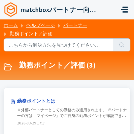
メインコンテンツに移動
matchboxパートナー向けヘルプ
ホーム
ヘルプページ
パートナー
勤務ポイント／評価
勤務ポイント／評価 (3)
勤務ポイントとは
※外部パートナーとしての勤務のみ適用されます。 ※パートナ
ーの方は「マイページ」でご自身の勤務ポイントが確認できま
す。 もくじ 勤務ポイントとは 勤務ポイントに応じた利用制限と
2026-03-29 17:19:15 +0900
は 勤務ポイントの確認方法 勤務ポイントとは 勤務／欠勤ごとに
増減するポイントです。 ※自社メンバーとしての勤務／欠勤時